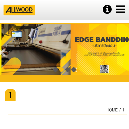
1
/
HOME
1