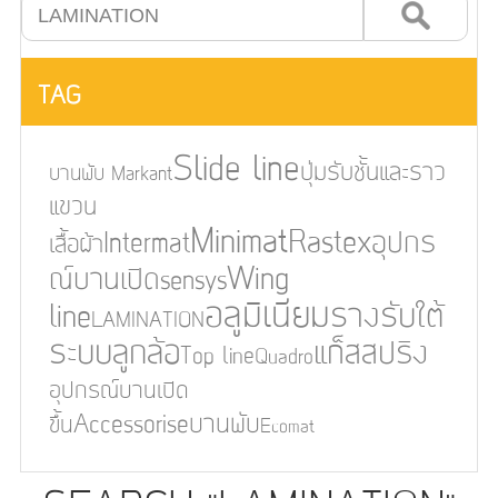
TAG
Slide line
ปุ่มรับชั้นและราว
บานพับ Markant
แขวน
Minimat
Rastex
Intermat
อุปกร
เสื้อผ้า
Wing
ณ์บานเปิด
sensys
อลูมิเนียม
line
รางรับใต้
LAMINATION
ระบบลูกล้อ
แก็สสปริง
Top line
Quadro
อุปกรณ์บานเปิด
Accessorise
บานพับ
ขึ้น
Ecomat